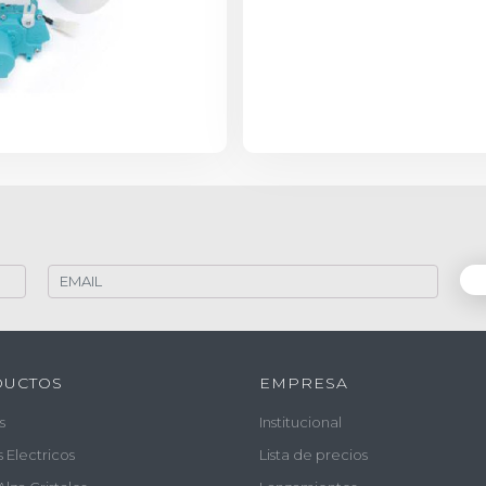
DUCTOS
EMPRESA
s
Institucional
s Electricos
Lista de precios