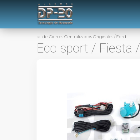
kit de Cierres Centralizados Originales
/
Ford
Eco sport / Fiesta 