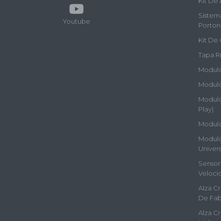
Kit De 
Sistem
Youtube
Porton
Kit De 
Tapa Rí
Modulos
Modulo
Modulos
Play)
Modulo
Modulos
Univers
Sensor 
Veloci
Alza Cr
De Fab
Alza Cr