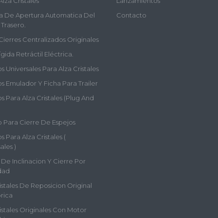
Alza Cristales
Lanzamientos
a De Apertura Automatica Del
Contacto
 Trasero.
Cierres Centralizados Originales
gida Retráctil Eléctrica.
 Universales Para Alza Cristales
s Emulador Y Ficha Para Trailer
 Para Alza Cristales (plug And
 Para Cierre De Espejos
 Para Alza Cristales (
ales )
De Inclinacion Y Cierre Por
dad
istales De Reposicion Original
rica
istales Originales Con Motor