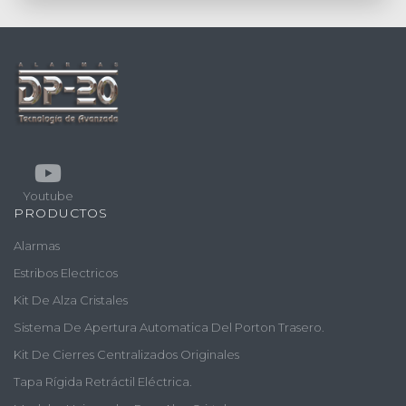
Youtube
PRODUCTOS
Alarmas
Estribos Electricos
Kit De Alza Cristales
Sistema De Apertura Automatica Del Porton Trasero.
Kit De Cierres Centralizados Originales
Tapa Rígida Retráctil Eléctrica.