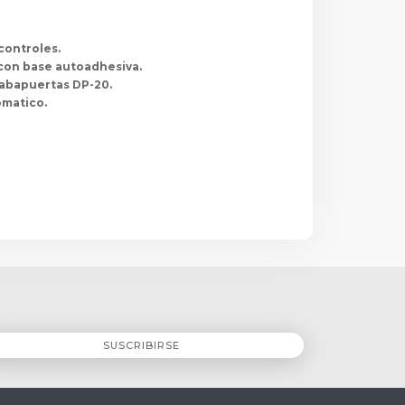
controles.
con base autoadhesiva.
rabapuertas DP-20.
omatico.