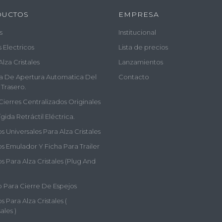
DUCTOS
EMPRESA
s
Institucional
s Electricos
Lista de precios
Alza Cristales
Lanzamientos
a De Apertura Automatica Del
Contacto
 Trasero.
Cierres Centralizados Originales
gida Retráctil Eléctrica.
 Universales Para Alza Cristales
s Emulador Y Ficha Para Trailer
 Para Alza Cristales (plug And
 Para Cierre De Espejos
 Para Alza Cristales (
ales )