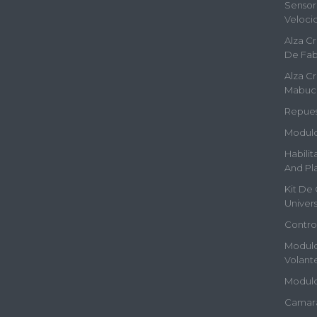
Sensor 
Veloci
Alza Cr
De Fab
Alza Cr
Mabuc
Repues
Modulo
Habilit
And Pla
Kit De 
Univers
Contro
Modulo
Volant
Modulo
Camara