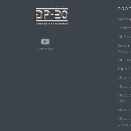
PRO
Alarma
Estribo
Kit De 
Sistem
Youtube
Porton
Kit De 
Tapa Rí
Modulos
Modulo
Modulos
Play)
Modulo
Modulos
Univers