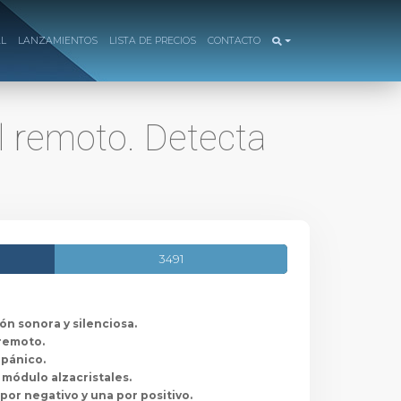
AL
LANZAMIENTOS
LISTA DE PRECIOS
CONTACTO
l remoto. Detecta
3491
ón sonora y silenciosa.
 remoto.
 pánico.
módulo alzacristales.
por negativo y una por positivo.