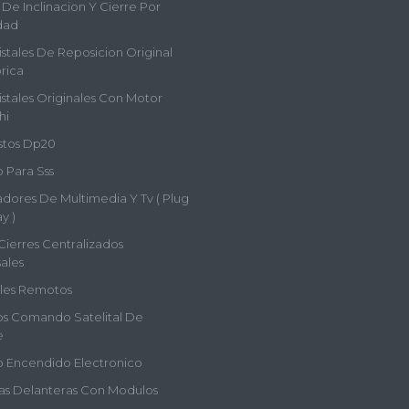
De Inclinacion Y Cierre Por
dad
istales De Reposicion Original
rica
istales Originales Con Motor
hi
tos Dp20
 Para Sss
adores De Multimedia Y Tv ( Plug
y )
Cierres Centralizados
ales
les Remotos
s Comando Satelital De
e
 Encendido Electronico
s Delanteras Con Modulos