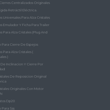
Cierres Centralizados Originales
gida Retráctil Eléctrica.
 Universales Para Alza Cristales
s Emulador Y Ficha Para Trailer
 Para Alza Cristales (plug And
 Para Cierre De Espejos
 Para Alza Cristales (
ales )
De Inclinacion Y Cierre Por
dad
istales De Reposicion Original
rica
istales Originales Con Motor
hi
tos Dp20
 Para Sss