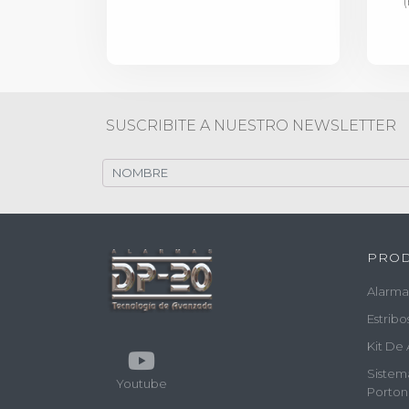
(
SUSCRIBITE A NUESTRO NEWSLETTER
PRO
Alarma
Estribo
Kit De 
Sistem
Youtube
Porton