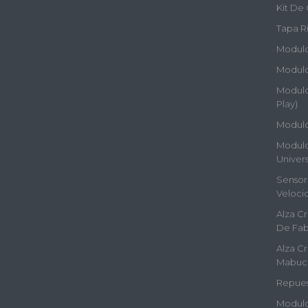
Kit De 
Tapa Rí
Modulos
Modulo
Modulos
Play)
Modulo
Modulos
Univers
Sensor 
Veloci
Alza Cr
De Fab
Alza Cr
Mabuc
Repues
Modulo