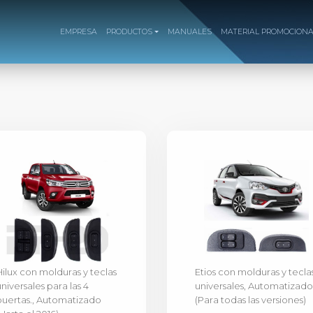
EMPRESA
PRODUCTOS
MANUALES
MATERIAL PROMOCION
Hilux con molduras y teclas
Etios con molduras y tecla
universales para las 4
universales, Automatizado
puertas., Automatizado
(Para todas las versiones)