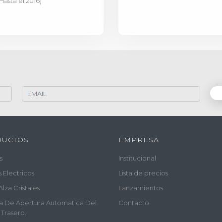
Hasta el 2016)
DUCTOS
EMPRESA
s
Institucional
s Electricos
Lista de precios
Alza Cristales
Lanzamientos
a De Apertura Automatica Del
Contacto
 Trasero.