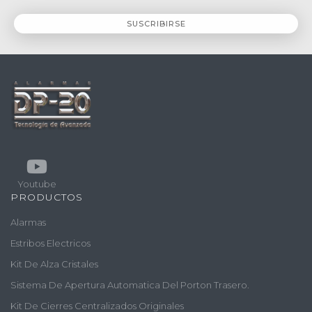
Youtube
PRODUCTOS
Alarmas
Estribos Electricos
Kit De Alza Cristales
Sistema De Apertura Automatica Del Porton Trasero.
Kit De Cierres Centralizados Originales