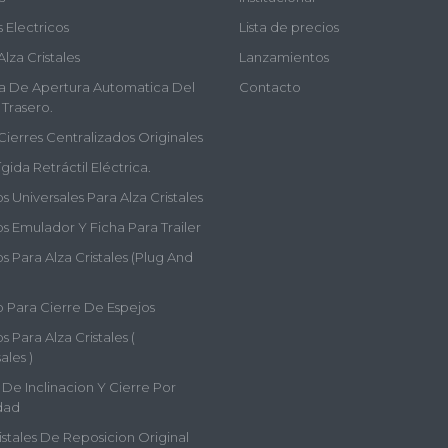
s Electricos
Lista de precios
Alza Cristales
Lanzamientos
a De Apertura Automatica Del
Contacto
 Trasero.
Cierres Centralizados Originales
gida Retráctil Eléctrica.
 Universales Para Alza Cristales
s Emulador Y Ficha Para Trailer
 Para Alza Cristales (plug And
 Para Cierre De Espejos
 Para Alza Cristales (
ales )
De Inclinacion Y Cierre Por
dad
istales De Reposicion Original