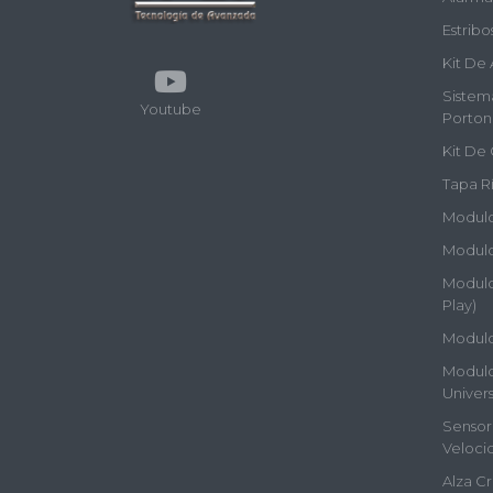
Estribo
Kit De 
Sistem
Youtube
Porton
Kit De 
Tapa Rí
Modulos
Modulo
Modulos
Play)
Modulo
Modulos
Univers
Sensor 
Veloci
Alza Cr