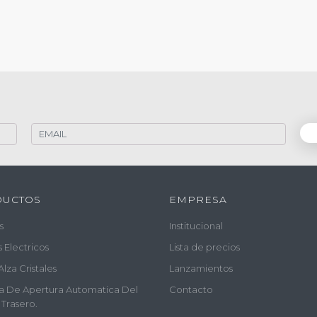
DUCTOS
EMPRESA
s
Institucional
s Electricos
Lista de precios
Alza Cristales
Lanzamientos
a De Apertura Automatica Del
Contacto
 Trasero.