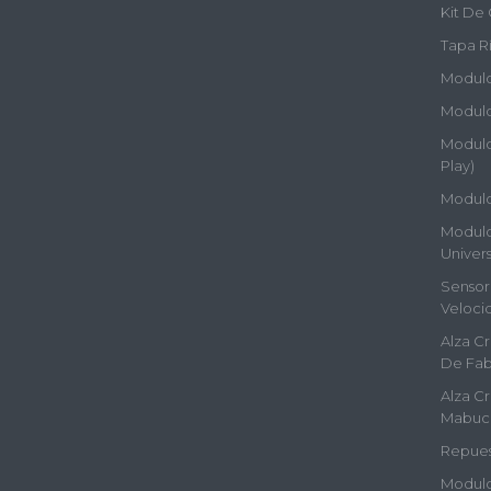
Kit De 
Tapa Rí
Modulos
Modulo
Modulos
Play)
Modulo
Modulos
Univers
Sensor 
Veloci
Alza Cr
De Fab
Alza Cr
Mabuc
Repues
Modulo