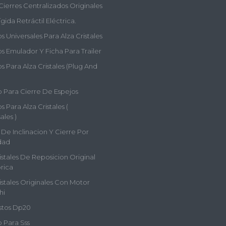
Cierres Centralizados Originales
gida Retráctil Eléctrica.
 Universales Para Alza Cristales
s Emulador Y Ficha Para Trailer
 Para Alza Cristales (plug And
 Para Cierre De Espejos
 Para Alza Cristales (
ales )
De Inclinacion Y Cierre Por
dad
istales De Reposicion Original
rica
istales Originales Con Motor
hi
tos Dp20
 Para Sss