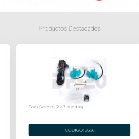
Productos Destacados
Fox / Saveiro (2 y 3 puertas)
CODIGO: 3656